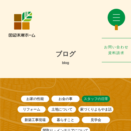
お問い合わせ
ブログ
資料請求
blog
お家の性能
お金の事
スタッフの日常
リフォーム
土地について
家づくりよもやま話
新築工事現場
暮らすこと
見学会
間取り・インテリアについて