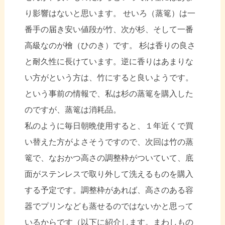
り影響はないと思います。 せいろ（蒸篭）は一
番手の届き安い値段が竹、次が杉、そして一番
高級なのが檜（ひのき）です。 杉は香りの良さ
と耐久性に長けています。逆に香りはあまりな
い方がという方は、竹にすると良いようです。
という事前の情報で、私は杉の蒸篭を購入した
のですが、蒸篭は消耗品。
私のように毎日朝晩使用すると、１年近くで買
い替えた方がよさそうですので、次回は竹の蒸
篭で、なおかつ高さの調整枠がついていて、底
面がステンレスで取り外して洗えるものを購入
する予定です。調整枠があれば、高さのある容
器でプリンなども蒸せるのではないかと思って
いるからです（以下に紹介します。まわしもの