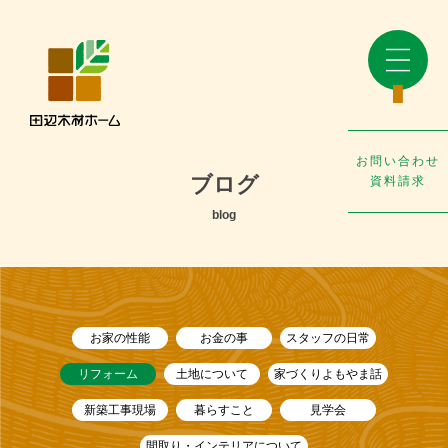
お問い合わせ
ブログ
資料請求
blog
お家の性能
お金の事
スタッフの日常
リフォーム
土地について
家づくりよもやま話
新築工事現場
暮らすこと
見学会
間取り・インテリアについて