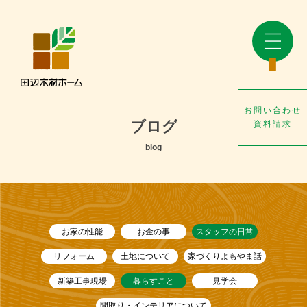
お問い合わせ
ブログ
資料請求
blog
お家の性能
お金の事
スタッフの日常
リフォーム
土地について
家づくりよもやま話
新築工事現場
暮らすこと
見学会
間取り・インテリアについて