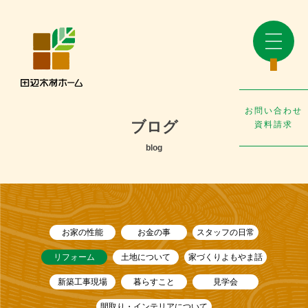
お問い合わせ
ブログ
資料請求
blog
お家の性能
お金の事
スタッフの日常
リフォーム
土地について
家づくりよもやま話
新築工事現場
暮らすこと
見学会
間取り・インテリアについて