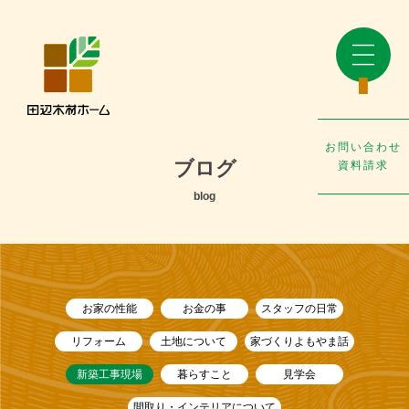
お問い合わせ
ブログ
資料請求
blog
お家の性能
お金の事
スタッフの日常
リフォーム
土地について
家づくりよもやま話
新築工事現場
暮らすこと
見学会
間取り・インテリアについて