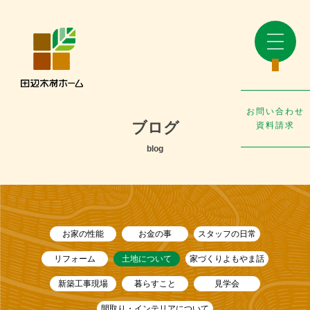
お問い合わせ
ブログ
資料請求
blog
お家の性能
お金の事
スタッフの日常
リフォーム
土地について
家づくりよもやま話
新築工事現場
暮らすこと
見学会
間取り・インテリアについて