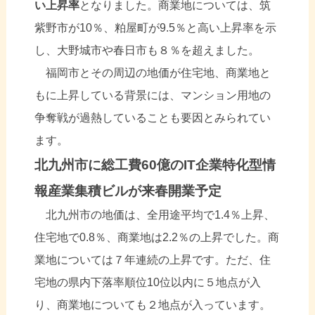
い上昇率
となりました。商業地については、筑
紫野市が10％、粕屋町が9.5％と高い上昇率を示
し、大野城市や春日市も８％を超えました。
福岡市とその周辺の地価が住宅地、商業地と
もに上昇している背景には、マンション用地の
争奪戦が過熱していることも要因とみられてい
ます。
北九州市に総工費
60
億の
IT
企業特化型情
報産業集積ビルが来春開業予定
北九州市の地価は、全用途平均で1.4％上昇、
住宅地で0.8％、商業地は2.2％の上昇でした。商
業地については７年連続の上昇です。ただ、住
宅地の県内下落率順位10位以内に５地点が入
り、商業地についても２地点が入っています。