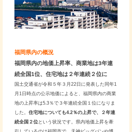
福岡県内の概況
福岡県内の地価上昇率、商業地は
3
年連
続全国
1
位、住宅地は２年連続２位に
国土交通省が令和５年３月22日に発表した同年1
月1日時点の公示地価によると、福岡県内の商業
地の上昇率は5.3％で３年連続全国１位になりま
した。
住宅地についても4.2％の上昇で、２年連
続全国２位
という状況です。県内地価上昇を牽
引しているのは福岡市で、天神ビッグバンや博