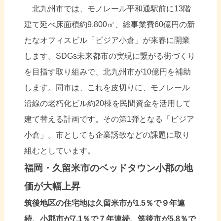
北九州市では、モノレール平和通駅前に13階
建て延べ床面積約9,800㎡、総事業費60億円の新
たなオフィスビル「ビジア小倉」が来春に開業
します。SDGs未来都市の実現に繋がる街づくり
を目指す取り組みで、北九州市が10億円を補助
します。同市は、これを皮切りに、モノレール
沿線の老朽化ビル約20棟を民間資金を活用して
建て替える計画です。その第1弾となる「ビジア
小倉」。市としても企業誘致などの課題に取り
組むとしています。
福岡・久留米市のベッドタウン小郡の地
価が大幅上昇
筑後地区の住宅地は久留米市が1.5％で９年連
続、小郡市が7.1％で７年連続、筑後市が5.8％で