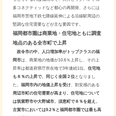
多コネクティッドなど都心の再開発、さらには
福岡市営地下鉄七隈線延伸による沿線駅周辺の
堅調な住宅需要などが主な要因です。
福岡都市圏は商業地・住宅地ともに調査
地点のある全市町で上昇
政令市の中、人口増加率がトップクラスの福
岡市
は、商業地の地価が10.6％上昇し、その上
昇率は都道府県庁所在地で3年連続1位。
住宅地
も８％の上昇で、同じく全国２位
となりまし
た。
福岡市内の地価上昇を受け
、割安感のある
周辺市町の住宅需要が高まり、住宅地について
は筑紫野市や大野城市、須恵町で８％を超え、
古賀市においては9.2％と福岡都市圏では最も高