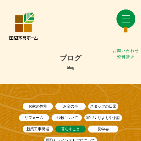
お問い合わせ
ブログ
資料請求
blog
お家の性能
お金の事
スタッフの日常
リフォーム
土地について
家づくりよもやま話
新築工事現場
暮らすこと
見学会
間取り・インテリアについて