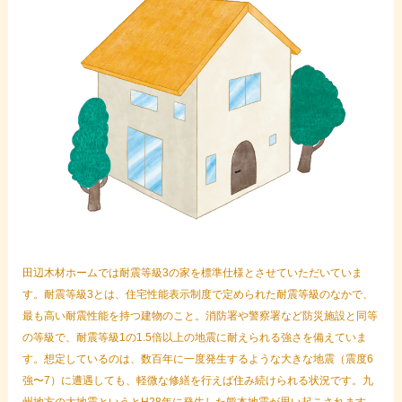
田辺木材ホームでは耐震等級3の家を標準仕様とさせていただいていま
す。耐震等級3とは、住宅性能表示制度で定められた耐震等級のなかで、
最も高い耐震性能を持つ建物のこと。消防署や警察署など防災施設と同等
の等級で、耐震等級1の1.5倍以上の地震に耐えられる強さを備えていま
す。想定しているのは、数百年に一度発生するような大きな地震（震度6
強〜7）に遭遇しても、軽微な修繕を行えば住み続けられる状況です。九