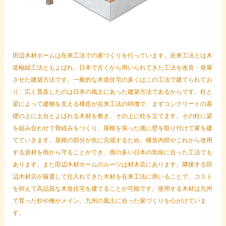
田辺木材ホームは在来工法での家づくりを行っています。在来工法とは木
造軸組工法ともよばれ、日本で古くから用いられてきた工法を改良・発展
させた建築方法です。一般的な木造住宅の多くはこの工法で建てられてお
り、広く普及したのは日本の風土にあった建築方法であるからです。柱と
梁によって建物を支える構造が在来工法の特徴で、まずコンクリートの基
礎の上に土台とよばれる木材を敷き、その上に柱を立てます。その柱に梁
を組み合わせて骨組みをつくり、屋根を張った後に壁を取り付けて家を建
てていきます。屋根の部分が先に完成するため、構造内部やこれから使用
する資材を雨から守ることができ、雨の多い日本の気候に合った工法でも
あります。また田辺木材ホームのルーツは材木店にあります。隣接する田
辺木材店が厳選して仕入れてきた木材を在来工法に用いることで、コスト
を抑えて高品質な木造住宅を建てることが可能です。使用する木材は九州
で育った杉や檜がメイン。九州の風土に合った家づくりを心がけていま
す。