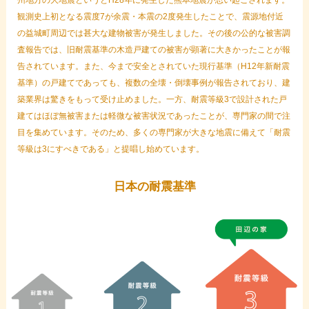
州地方の大地震というとH28年に発生した熊本地震が思い起こされます。
観測史上初となる震度7が余震・本震の2度発生したことで、震源地付近
の益城町周辺では甚大な建物被害が発生しました。その後の公的な被害調
査報告では、旧耐震基準の木造戸建ての被害が顕著に大きかったことが報
告されています。また、今まで安全とされていた現行基準（H12年新耐震
基準）の戸建てであっても、複数の全壊・倒壊事例が報告されており、建
築業界は驚きをもって受け止めました。一方、耐震等級3で設計された戸
建てはほぼ無被害または軽微な被害状況であったことが、専門家の間で注
目を集めています。そのため、多くの専門家が大きな地震に備えて「耐震
等級は3にすべきである」と提唱し始めています。
日本の耐震基準