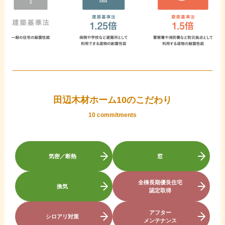
田辺木材ホーム10のこだわり
10 commitments
気密／断熱
窓
全棟長期優良住宅
換気
認定取得
アフター
シロアリ対策
メンテナンス