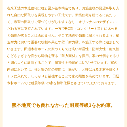
在来工法の木造住宅は柱と梁が基本構造であり、お施主様の要望を取り入
れた自由な間取りを実現しやすい工法です。新築住宅を建てるにあたっ
て、希望の間取りで家づくりがしやすくなり、オリジナルのデザインにこ
だわる方に支持されています。一方でRC造（コンクリート造）に比べる
と強度が劣ることは否めません。そこで地震や強風に耐えられるよう、構
造耐力において重要な役割を果たす壁「耐力壁」を施工する際に追加して
いきます。田辺木材ホームの家づくりでは高い耐震性・防耐火性・耐久性
などさまざまな面から建物を守る「耐力面材」を採用。家の外側をぐるり
と囲むように設置することで、耐震性を飛躍的にUPさせています。家の
内部においては、柱と梁の間の空間に「筋がい」と呼ばれる木材を細くナ
ナメに入れて、しっかりと補強することで家の剛性を高めています。田辺
木材ホームでは耐震等級3の家を標準仕様とさせていただいております。
熊本地震でも倒れなかった耐震等級3をお約束。