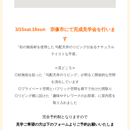
3/15sat.16sun 宗像市にて完成見学会を行いま
す
「杉の無垢材を使用した 勾配天井のリビングがあるナチュラル
テイストな平屋」
≪見どころ≫
◎杉無垢を貼った「勾配天井のリビング」が明るく開放的な空間
を演出しています
◎プライベート空間とパブリック空間を廊下で分けた間取り
◎リビング横に設けた「趣味やテレワークのお部屋」に室内窓を
取り入れました
完全予約制となりますので
見学ご希望の方は下のフォームよりご予約お願いいたしま