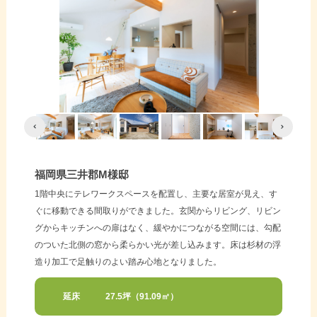
福岡県三井郡M様邸
1階中央にテレワークスペースを配置し、主要な居室が見え、す
ぐに移動できる間取りができました。玄関からリビング、リビン
グからキッチンへの扉はなく、緩やかにつながる空間には、勾配
のついた北側の窓から柔らかい光が差し込みます。床は杉材の浮
造り加工で足触りのよい踏み心地となりました。
延床
27.5坪（91.09㎡）